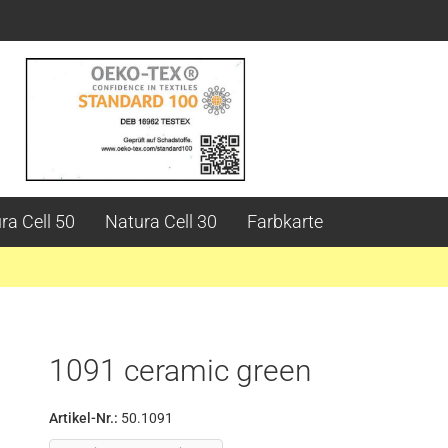
ra Cell 50
Natura Cell 30
Farbkarte
1091 ceramic green
Artikel-Nr.:
50.1091