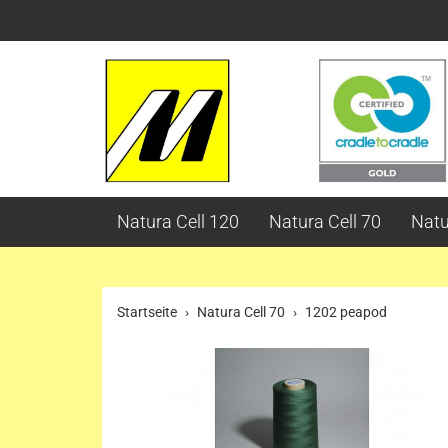
Natura Cell 120
Natura Cell 70
Natu
Startseite
Natura Cell 70
1202 peapod