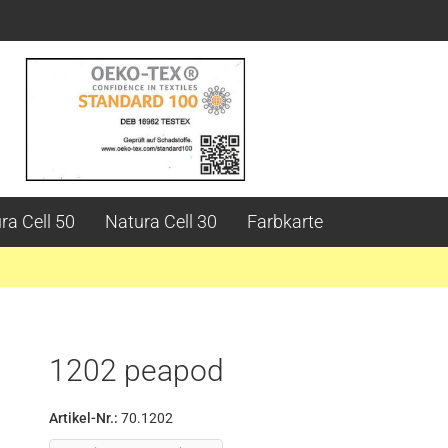
ra Cell 50
Natura Cell 30
Farbkarte
1202 peapod
Artikel-Nr.:
70.1202