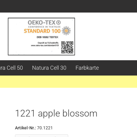
ra Cell 50
Natura Cell 30
Farbkarte
1221 apple blossom
Artikel-Nr.:
70.1221