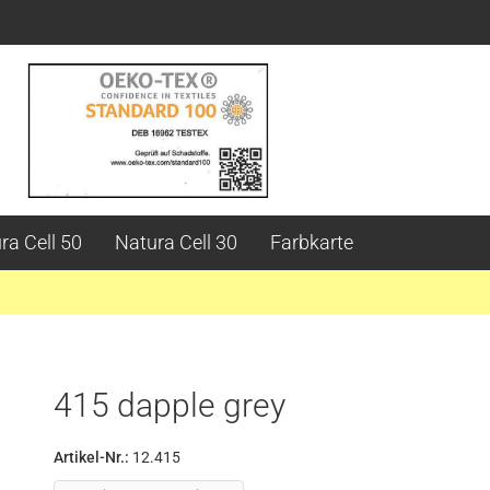
ra Cell 50
Natura Cell 30
Farbkarte
415 dapple grey
Artikel-Nr.:
12.415