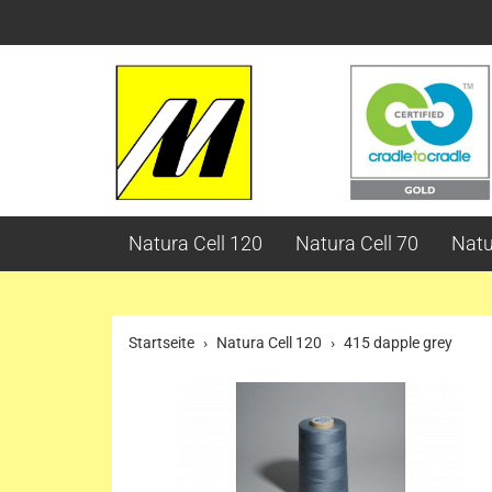
Natura Cell 120
Natura Cell 70
Natu
Startseite
Natura Cell 120
415 dapple grey