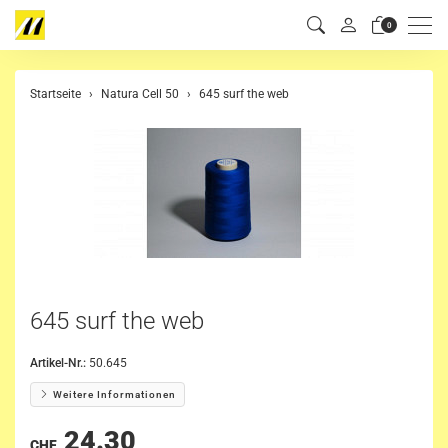
Men
0
Startseite
Natura Cell 50
645 surf the web
645 surf the web
Artikel-Nr.:
50.645
Weitere Informationen
24.30
CHF