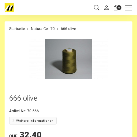
Men
0
Startseite
Natura Cell 70
666 olive
666 olive
Artikel-Nr.:
70.666
Weitere Informationen
32.40
CHF